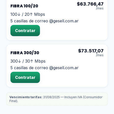
$
63.766,47
FIBRA 100/20
/mes
100
↓ /
20
↑ Mbps
5 casillas de correo @gesell.com.ar
Contratar
$
73.517,07
FIBRA 300/30
/mes
300
↓ /
30
↑ Mbps
5 casillas de correo @gesell.com.ar
Contratar
Vencimiento tarifas:
31/08/2025
—
Incluyen IVA (Consumidor
Final)
.